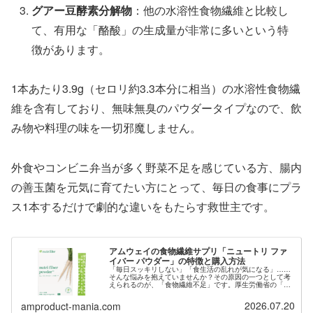
グアー豆酵素分解物
：他の水溶性食物繊維と比較し
て、有用な「酪酸」の生成量が非常に多いという特
徴があります。
1本あたり3.9g（セロリ約3.3本分に相当）の水溶性食物繊
維を含有しており、無味無臭のパウダータイプなので、飲
み物や料理の味を一切邪魔しません。
外食やコンビニ弁当が多く野菜不足を感じている方、腸内
の善玉菌を元気に育てたい方にとって、毎日の食事にプラ
ス1本するだけで劇的な違いをもたらす救世主です。
アムウェイの食物繊維サプリ「ニュートリ ファ
イバー パウダー」の特徴と購入方法
「毎日スッキリしない」「食生活の乱れが気になる」……
そんな悩みを抱えていませんか？その原因の一つとして考
えられるのが、「食物繊維不足」です。厚生労働省の「日
本人の食事摂取基準」などでも食物繊維の積極的な摂取が
推奨されていますが、実際のデータ...
2026.07.20
amproduct-mania.com