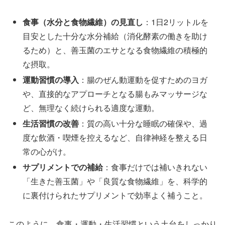
食事（水分と食物繊維）の見直し
：1日2リットルを
目安とした十分な水分補給（消化酵素の働きを助け
るため）と、善玉菌のエサとなる食物繊維の積極的
な摂取。
運動習慣の導入
：腸のぜん動運動を促すためのヨガ
や、直接的なアプローチとなる腸もみマッサージな
ど、無理なく続けられる適度な運動。
生活習慣の改善
：質の高い十分な睡眠の確保や、過
度な飲酒・喫煙を控えるなど、自律神経を整える日
常の心がけ。
サプリメントでの補給
：食事だけでは補いきれない
「生きた善玉菌」や「良質な食物繊維」を、科学的
に裏付けられたサプリメントで効率よく補うこと。
このように、食事・運動・生活習慣という土台をしっかり