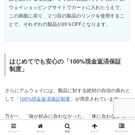
ウェイショッピングサイトでカートに入れたうえで、
この画面に戻り、２つ目の製品のリンクを使用するこ
とで、それぞれの製品が20％OFFとなります。
はじめてでも安心の「100%現金返済保証
制度」
さらにアムウェイには、製品に対する絶対の自信の表れと
して「
100%現金返済保証制度
」が用意されています。
万が一、「味が好みに合わなかった」「体に合わなかっ
た」という場合でも、規定の期間内（プライムカスタマー
の場合は納品書受領日から45日以内など）であれば、使
メニュー
ホーム
検索
トップ
サイドバー