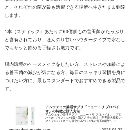
と、それぞれの菌が最も活躍できる場所へ生きたまま到達
します。
1本（スティック）あたりに63億個もの善玉菌がたっぷり
と含有されており、ほんのり甘いパウダータイプで水なし
でもサッと飲める手軽さも魅力です。
腸内環境のベースメイクをしたい方、ストレスや加齢によ
る善玉菌の減少が気になる方、毎日のスッキリ習慣を身に
つけたい方に、最もスタンダードでおすすめできる製品で
す。
アムウェイの腸活サプリ「ニュートリ プロバイ
オ」の特徴と購入方法
アムウェイの腸活サプリ「ニュートリ プロバイオ」「プロ
バイオ プラス」の特徴・購入方法を解説。世界最大規模の
マイクロバイオーム研究に基づく5種の善玉菌配合。この
サプリを購入するために会員登録希望の方は当サイトから
ご紹介も可能です。
2026.05.22
amproduct-mania.com