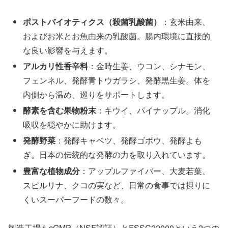
ポストバイオティクス（殺菌乳酸菌）
：玄米由来、
およびお米とお魚由来の乳酸菌。腸内環境に直接的
な良い影響を与えます。
アルカリ性香辛料
：金時生姜、ウコン、シナモン、
フェンネル、発酵青トウガラシ、発酵黒生姜。体を
内側から温め、巡りをサポートします。
酵素を含む果物粉末
：キウイ、パイナップル。消化
吸収を穏やかに助けます。
発酵野菜
：発酵キャベツ、発酵ゴボウ、発酵よも
ぎ。日本の伝統的な発酵の力を取り入れています。
豊富な植物成分
：アップルファイバー、大麦若葉、
スピルリナ、クコの実など、日常の食事では摂りに
くいスーパーフードの数々。
製造工場もcGMP（NSF認証）とFSSC22000という2つの