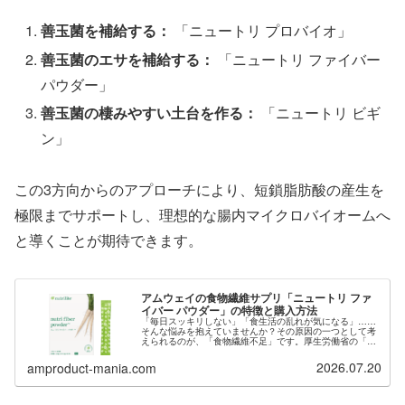
善玉菌を補給する：
「ニュートリ プロバイオ」
善玉菌のエサを補給する：
「ニュートリ ファイバー
パウダー」
善玉菌の棲みやすい土台を作る：
「ニュートリ ビギ
ン」
この3方向からのアプローチにより、短鎖脂肪酸の産生を
極限までサポートし、理想的な腸内マイクロバイオームへ
と導くことが期待できます。
アムウェイの食物繊維サプリ「ニュートリ ファ
イバー パウダー」の特徴と購入方法
「毎日スッキリしない」「食生活の乱れが気になる」……
そんな悩みを抱えていませんか？その原因の一つとして考
えられるのが、「食物繊維不足」です。厚生労働省の「日
本人の食事摂取基準」などでも食物繊維の積極的な摂取が
推奨されていますが、実際のデータ...
2026.07.20
amproduct-mania.com