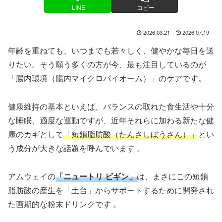
LINE
コピー
2026.03.21
2026.07.19
年齢を重ねても、いつまでも若々しく、健やかな毎日を送
りたい。そう願う多くの方が今、最も注目しているのが
「腸内環境（腸内マイクロバイオーム）」のケアです。
健康維持の基本といえば、バランスの取れた食生活や十分
な睡眠、適度な運動ですが、近年それらに加わる新たな健
康のカギとして
「短鎖脂肪酸（たんさしぼうさん）」
とい
う成分が大きな話題を呼んでいます 。
アムウェイの
「ニュートリ ビギン」
は、まさにこの短鎖
脂肪酸の産生を「土台」からサポートするために開発され
た画期的な粉末ドリンクです 。