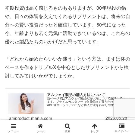
初期投資は高く感じるものもありますが、30年現役の鍋
や、日々の体調を支えてくれるサプリメントは、将来の自
分への賢い投資だったと確信しています。50代になった
今、年齢よりも若く元気に活動できているのは、これらの
優れた製品たちのおかげだと思っています。
「どれから始めたらいいか迷う」という方は、まずは体の
ベースを作るトリプルXを中心としたサプリメントから検
討してみてはいかがでしょうか。
アムウェイ製品の購入方法について
当ページではアムウェイ製品の買い方について解説してい
ます。プライムカスタマー（会員価格で買うだけでOK）・
ABO経由・シェアバーなど購入方法をわかりやすく解説。
会員登録希望なのに紹介者がいない方は当サイトからご紹
介も可能です。
2026.05.28
amproduct-mania.com
メニュー
ホーム
検索
トップ
サイドバー