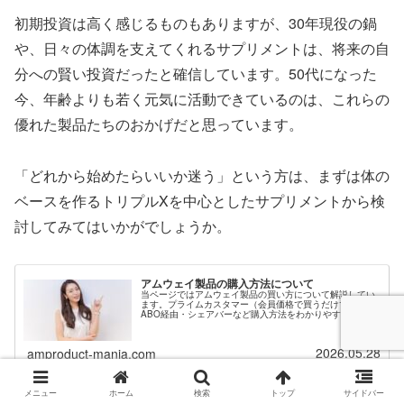
初期投資は高く感じるものもありますが、30年現役の鍋
や、日々の体調を支えてくれるサプリメントは、将来の自
分への賢い投資だったと確信しています。50代になった
今、年齢よりも若く元気に活動できているのは、これらの
優れた製品たちのおかげだと思っています。
「どれから始めたらいいか迷う」という方は、まずは体の
ベースを作るトリプルXを中心としたサプリメントから検
討してみてはいかがでしょうか。
アムウェイ製品の購入方法について
当ページではアムウェイ製品の買い方について解説してい
ます。プライムカスタマー（会員価格で買うだけでOK）・
ABO経由・シェアバーなど購入方法をわかりやすく解説。
会員登録希望なのに紹介者がいない方は当サイトからご紹
介も可能です。
2026.05.28
amproduct-mania.com
メニュー
ホーム
検索
トップ
サイドバー